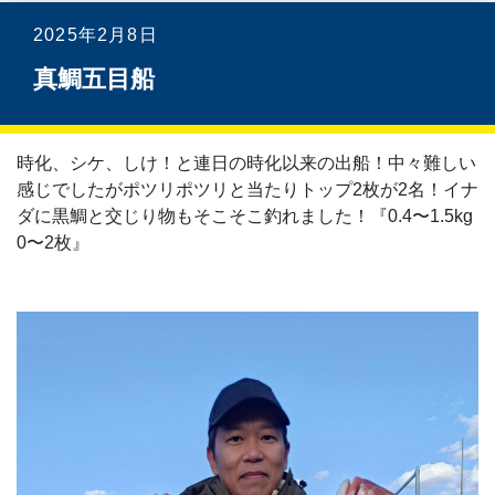
2025年2月8日
真鯛五目船
時化、シケ、しけ！と連日の時化以来の出船！中々難しい
感じでしたがポツリポツリと当たりトップ2枚が2名！イナ
ダに黒鯛と交じり物もそこそこ釣れました！『0.4〜1.5kg
0〜2枚』