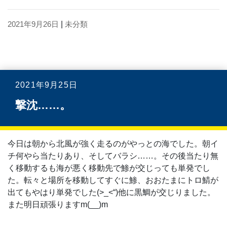
2021年9月26日
|
未分類
2021年9月25日
撃沈……。
今日は朝から北風が強く走るのがやっとの海でした。朝イ
チ何やら当たりあり、そしてバラシ……。その後当たり無
く移動するも海が悪く移動先で鯵が交じっても単発でし
た。転々と場所を移動してすぐに鯵、おおたまにトロ鯖が
出てもやはり単発でした(>_<“)他に黒鯛が交じりました。
また明日頑張りますm(__)m