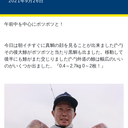
2021年9月26日
午前中を中心にポツポツと！
今日は朝イチすぐに真鯛の顔を見ることが出来ました(^-^)
その後大鯵がポツポツと当たり黒鯛も出ました。移動して
後半にも鯵がまた交じりました(^-^)外道の鯵は幅広のいい
のがいくつか出ました。『0.4～2.7kg 0～2枚！』