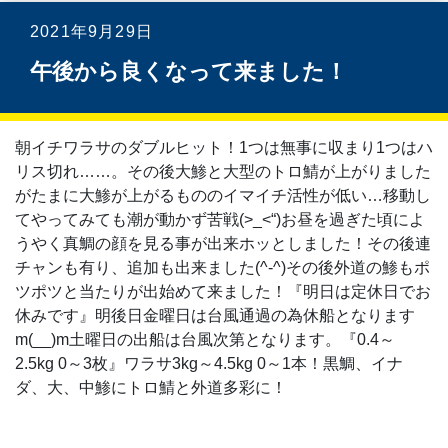
2021年9月29日
午後から良くなって来ました！
朝イチワラサのダブルヒット！1つは無事に収まり1つはハ
リス切れ……。その後大鯵と大型のトロ鯖が上がりました
がたまに大鯵が上がるもののイマイチ活性が低い…移動し
てやってみても潮が動かず苦戦(>_<“)お昼を過ぎた頃によ
うやく真鯛の顔を見る事が出来ホッとしました！その後連
チャンも有り、追加も出来ました(^-^)その後外道の鯵もポ
ツポツと当たりが出始めて来ました！『明日は定休日でお
休みです』明後日金曜日は台風通過の為休船となります
m(__)m土曜日の出船は台風次第となります。『0.4～
2.5kg 0～3枚』ワラサ3kg～4.5kg 0～1本！黒鯛、イナ
ダ、大、中鯵にトロ鯖と外道多彩に！