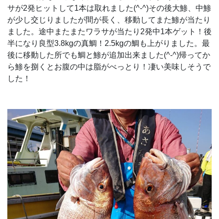
サが2発ヒットして1本は取れました(^-^)その後大鯵、中鯵
が少し交じりましたが間が長く、移動してまた鯵が当たり
ました。途中またまたワラサが当たり2発中1本ゲット！後
半になり良型3.8kgの真鯛！2.5kgの鯛も上がりました。最
後に移動した所でも鯛と鯵が追加出来ました(^-^)帰ってか
ら鯵を捌くとお腹の中は脂がべっとり！凄い美味しそうで
した！