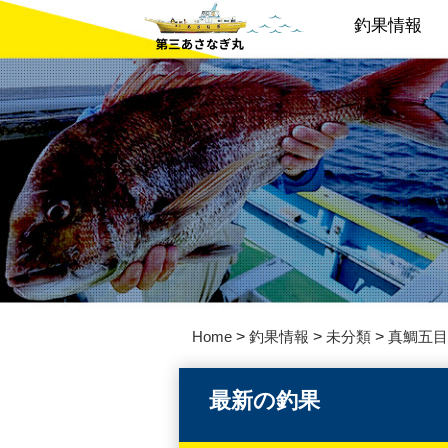
釣果情報
Home
>
釣果情報
>
未分類
>
真鯛五目
最新の釣果