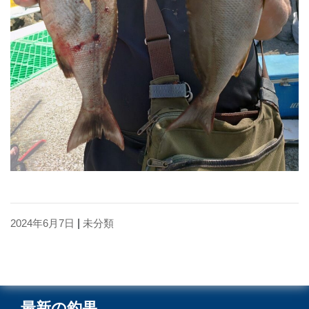
2024年6月7日
|
未分類
最新の釣果