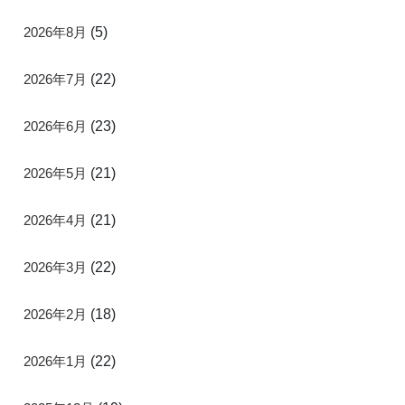
2026年8月
(5)
2026年7月
(22)
2026年6月
(23)
2026年5月
(21)
2026年4月
(21)
2026年3月
(22)
2026年2月
(18)
2026年1月
(22)