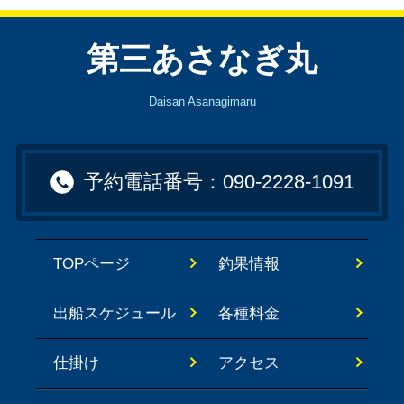
第三あさなぎ丸
Daisan Asanagimaru
予約電話番号：090-2228-1091
TOPページ
釣果情報
出船スケジュール
各種料金
仕掛け
アクセス