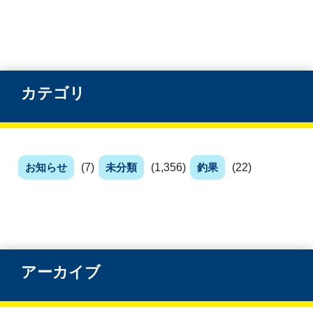
カテゴリ
お知らせ
(7)
未分類
(1,356)
釣果
(22)
アーカイブ