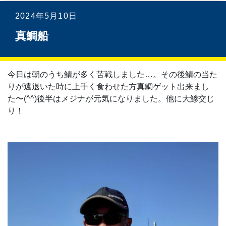
2024年5月10日
真鯛船
今日は朝のうち鯖が多く苦戦しました…。その後鯖の当た
りが遠退いた時に上手く食わせた方真鯛ゲット出来まし
た〜(⁠^⁠^⁠)後半はメジナが元気になりました。他に大鯵交じ
り！