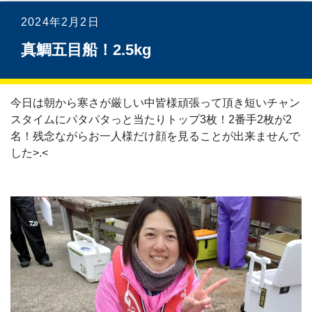
2024年2月2日
真鯛五目船！2.5kg
今日は朝から寒さが厳しい中皆様頑張って頂き短いチャン
スタイムにパタパタっと当たりトップ3枚！2番手2枚が2
名！残念ながらお一人様だけ顔を見ることが出来ませんで
した>⁠.⁠<