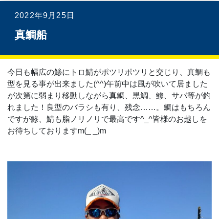
2022年9月25日
真鯛船
今日も幅広の鯵にトロ鯖がポツリポツリと交じり、真鯛も
型を見る事が出来ました(⁠^⁠^⁠)午前中は風が吹いて居ました
が次第に弱まり移動しながら真鯛、黒鯛、鯵、サバ等が釣
れました！良型のバラシも有り、残念……。鯛はもちろん
ですが鯵、鯖も脂ノリノリで最高です^⁠_⁠^皆様のお越しを
お待ちしておりますm(_ _)m