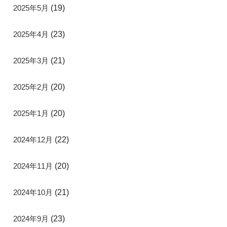
2025年5月
(19)
2025年4月
(23)
2025年3月
(21)
2025年2月
(20)
2025年1月
(20)
2024年12月
(22)
2024年11月
(20)
2024年10月
(21)
2024年9月
(23)