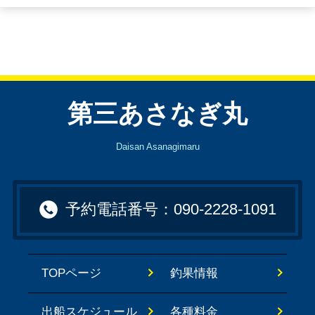
第三あさなぎ丸
Daisan Asanagimaru
予約電話番号：090-2228-1091
TOPページ
釣果情報
出船スケジュール
各種料金