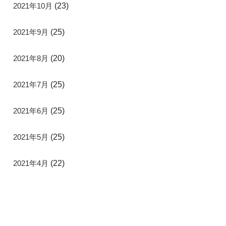
2021年10月
(23)
2021年9月
(25)
2021年8月
(20)
2021年7月
(25)
2021年6月
(25)
2021年5月
(25)
2021年4月
(22)