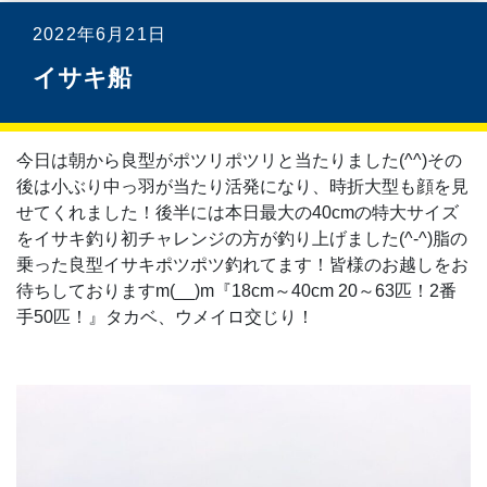
2022年6月21日
イサキ船
今日は朝から良型がポツリポツリと当たりました(^^)その
後は小ぶり中っ羽が当たり活発になり、時折大型も顔を見
せてくれました！後半には本日最大の40cmの特大サイズ
をイサキ釣り初チャレンジの方が釣り上げました(^-^)脂の
乗った良型イサキポツポツ釣れてます！皆様のお越しをお
待ちしておりますm(__)m『18cm～40cm 20～63匹！2番
手50匹！』タカベ、ウメイロ交じり！