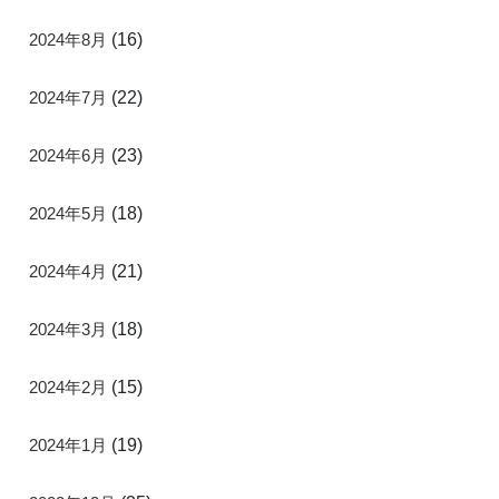
2024年8月
(16)
2024年7月
(22)
2024年6月
(23)
2024年5月
(18)
2024年4月
(21)
2024年3月
(18)
2024年2月
(15)
2024年1月
(19)