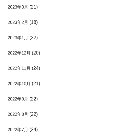
2023年3月
(21)
2023年2月
(18)
2023年1月
(22)
2022年12月
(20)
2022年11月
(24)
2022年10月
(21)
2022年9月
(22)
2022年8月
(22)
2022年7月
(24)