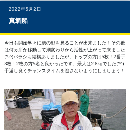
2022年5月2日
真鯛船
今日も開始早々に鯛の顔を見ることが出来ました！その後
は何ヵ所か移動して潮変わりから活性が上がって来ました
(^-^)バラシも結構ありましたが、トップの方は5枚！2番手
3枚！2枚の方5名と良かったです。最大は2.8kgでした(^^)
手返し良くチャンスタイムを逃さないようにしましょう！