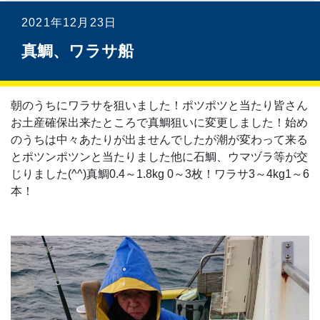
2021年12月23日
真鯛、ワラサ船
朝のうちにワラサを狙いました！ポツポツと当たり皆さん
お土産確保出来たところで真鯛狙いに変更しました！始め
のうちは中々あたりが出ませんでしたが潮が変わって来る
とポツンポツンと当たりました他に石鯛、ウマヅラ等が交
じりました(^^)真鯛0.4～1.8kg 0～3枚！ワラサ3～4kg1～6
本！