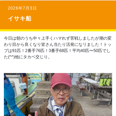
2026年7月3日
イサキ船
今日は朝のうち中々上手くハマれず苦戦しましたが潮の変
わり目から良くなり皆さん当たり活発になリました！トッ
プは91匹！2番手76匹！3番手68匹！平均40匹〜50匹でし
た(⁠^⁠^⁠)他にタカベ交じり。